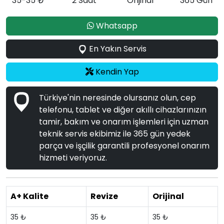
35-35 ₺
2 Saat
Orijinal
365 Gün
Whatsapp
En Yakın Servis
Kendin Yap
Türkiye'nin neresinde olursanız olun, cep
telefonu, tablet ve diğer akıllı cihazlarınızın
tamir, bakım ve onarım işlemleri için uzman
teknik servis ekibimiz ile 365 gün yedek
parça ve işçilik garantili profesyonel onarım
hizmeti veriyoruz.
A+ Kalite
Revize
Orijinal
35 ₺
35 ₺
35 ₺