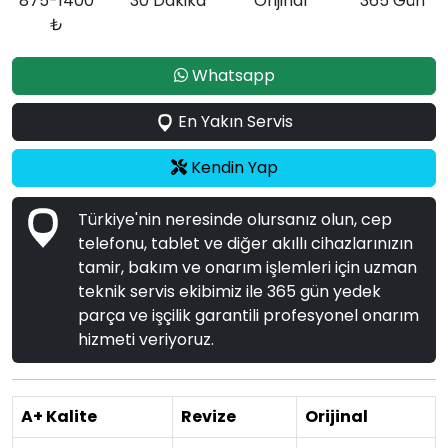
875-1400
30 Dakika
Orijinal
365 Gün
₺
Whatsapp
En Yakın Servis
Kendin Yap
Türkiye'nin neresinde olursanız olun, cep
telefonu, tablet ve diğer akıllı cihazlarınızın
tamir, bakım ve onarım işlemleri için uzman
teknik servis ekibimiz ile 365 gün yedek
parça ve işçilik garantili profesyonel onarım
hizmeti veriyoruz.
A+ Kalite
Revize
Orijinal