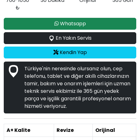
700-1050
30 Dakika
Orijinal
365 Gün
₺
Whatsapp
En Yakın Servis
Kendin Yap
Türkiye'nin neresinde olursanız olun, cep
telefonu, tablet ve diğer akıllı cihazlarınızın
tamir, bakım ve onarım işlemleri için uzman
teknik servis ekibimiz ile 365 gün yedek
parça ve işçilik garantili profesyonel onarım
hizmeti veriyoruz.
A+ Kalite
Revize
Orijinal