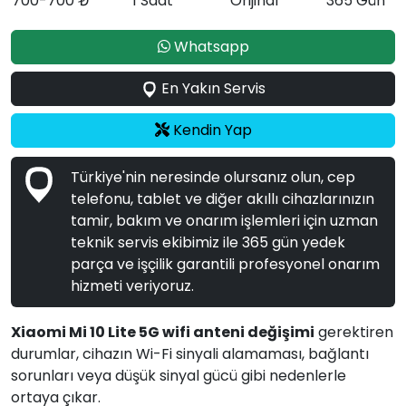
700-700 ₺
1 Saat
Orijinal
365 Gün
Whatsapp
En Yakın Servis
Kendin Yap
Türkiye'nin neresinde olursanız olun, cep
telefonu, tablet ve diğer akıllı cihazlarınızın
tamir, bakım ve onarım işlemleri için uzman
teknik servis ekibimiz ile 365 gün yedek
parça ve işçilik garantili profesyonel onarım
hizmeti veriyoruz.
Xiaomi Mi 10 Lite 5G wifi anteni değişimi
gerektiren
durumlar, cihazın Wi-Fi sinyali alamaması, bağlantı
sorunları veya düşük sinyal gücü gibi nedenlerle
ortaya çıkar.