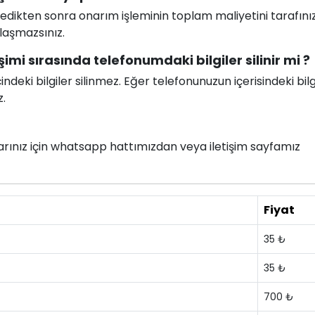
celedikten sonra onarım işleminin toplam maliyetini tarafını
ılaşmazsınız.
imi sırasında telefonumdaki bilgiler silinir mi ?
deki bilgiler silinmez. Eğer telefonunuzun içerisindeki bilg
z.
nlarınız için whatsapp hattımızdan veya iletişim sayfamız
Fiyat
35 ₺
35 ₺
700 ₺