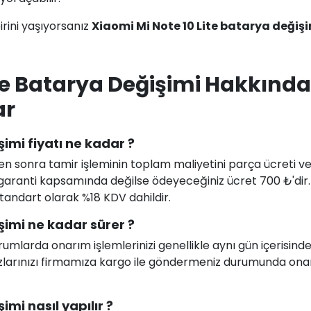
rini yaşıyorsanız
Xiaomi Mi Note 10 Lite batarya değiş
ite Batarya Değişimi Hakkında
ar
imi fiyatı ne kadar ?
en sonra tamir işleminin toplam maliyetini parça ücreti ve i
uz garanti kapsamında değilse ödeyeceğiniz ücret 700 ₺'dir
 standart olarak %18 KDV dahildir.
şimi ne kadar sürer ?
larda onarım işlemlerinizi genellikle aynı gün içerisind
ihazlarınızı firmamıza kargo ile göndermeniz durumunda on
imi nasıl yapılır ?