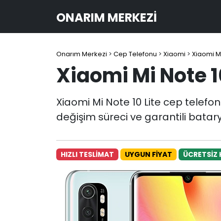
ONARIM MERKEZI
Onarım Merkezi
>
Cep Telefonu
>
Xiaomi
>
Xiaomi Mi
Xiaomi Mi Note 1
Xiaomi Mi Note 10 Lite cep telefo
değişim süreci ve garantili batar
HIZLI TESLİMAT
UYGUN FİYAT
ÜCRETSİZ