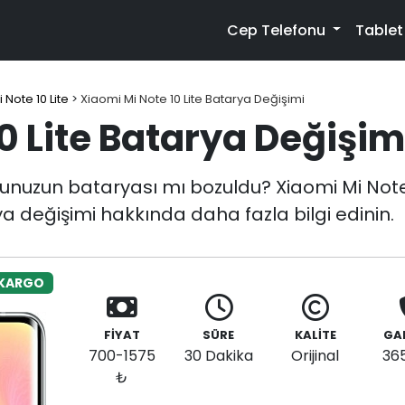
Cep Telefonu
Table
 Note 10 Lite
>
Xiaomi Mi Note 10 Lite Batarya Değişimi
0 Lite Batarya Değişim
nunuzun bataryası mı bozuldu? Xiaomi Mi Note 
ya değişimi hakkında daha fazla bilgi edinin.
 KARGO
FİYAT
SÜRE
KALİTE
GA
700-1575
30 Dakika
Orijinal
36
₺