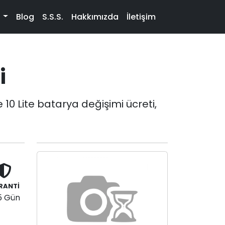
t
Blog
S.S.S.
Hakkımızda
İletişim
i
10 Lite batarya değişimi ücreti,
RANTİ
5 Gün