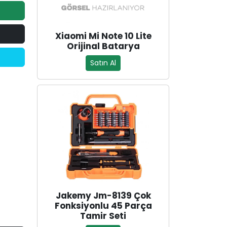
Xiaomi Mi Note 10 Lite
Orijinal Batarya
Satın Al
Jakemy Jm-8139 Çok
Fonksiyonlu 45 Parça
Tamir Seti