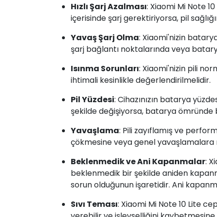
Hızlı Şarj Azalması
: Xiaomi Mi Note 10
içerisinde şarj gerektiriyorsa, pil sağl
Yavaş Şarj Olma
: Xiaomi'nizin batar
şarj bağlantı noktalarında veya batarya
Isınma Sorunları
: Xiaomi'nizin pili n
ihtimali kesinlikle değerlendirilmelidir.
Pil Yüzdesi
: Cihazınızın batarya yüzde
şekilde değişiyorsa, batarya ömründe bi
Yavaşlama
: Pili zayıflamış ve perfor
çökmesine veya genel yavaşlamalara n
Beklenmedik ve Ani Kapanmalar
: X
beklenmedik bir şekilde aniden kapanma
sorun olduğunun işaretidir. Ani kapanma
Sıvı Teması
: Xiaomi Mi Note 10 Lite c
verebilir ve işlevselliğini kaybetmesine 