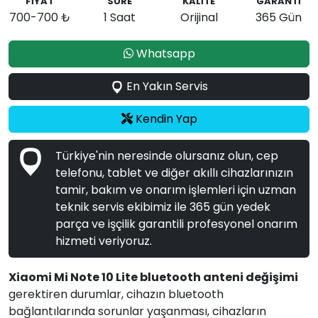
FİYAT
SÜRE
KALİTE
GARANTİ
700-700 ₺
1 Saat
Orijinal
365 Gün
Whatsapp
En Yakın Servis
Kendin Yap
Türkiye'nin neresinde olursanız olun, cep
telefonu, tablet ve diğer akıllı cihazlarınızın
tamir, bakım ve onarım işlemleri için uzman
teknik servis ekibimiz ile 365 gün yedek
parça ve işçilik garantili profesyonel onarım
hizmeti veriyoruz.
Xiaomi Mi Note 10 Lite bluetooth anteni değişimi
gerektiren durumlar, cihazın bluetooth
bağlantılarında sorunlar yaşanması, cihazların