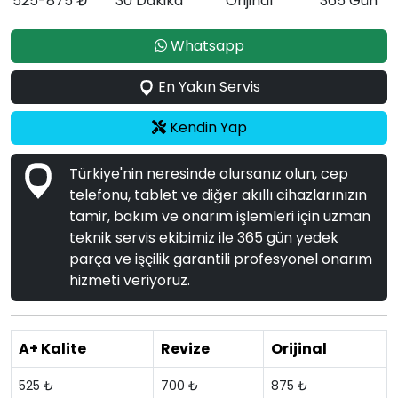
525-875 ₺
30 Dakika
Orijinal
365 Gün
Whatsapp
En Yakın Servis
Kendin Yap
Türkiye'nin neresinde olursanız olun, cep
telefonu, tablet ve diğer akıllı cihazlarınızın
tamir, bakım ve onarım işlemleri için uzman
teknik servis ekibimiz ile 365 gün yedek
parça ve işçilik garantili profesyonel onarım
hizmeti veriyoruz.
A+ Kalite
Revize
Orijinal
525 ₺
700 ₺
875 ₺