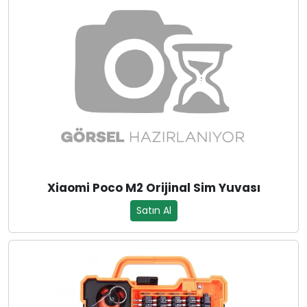
Xiaomi Poco M2 Orijinal Sim Yuvası
Satın Al