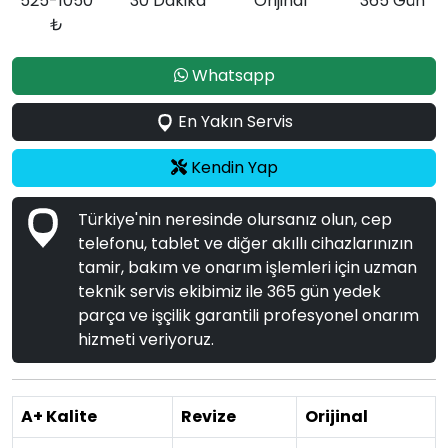
525-1050
30 Dakika
Orijinal
365 Gün
₺
Whatsapp
En Yakın Servis
Kendin Yap
Türkiye'nin neresinde olursanız olun, cep
telefonu, tablet ve diğer akıllı cihazlarınızın
tamir, bakım ve onarım işlemleri için uzman
teknik servis ekibimiz ile 365 gün yedek
parça ve işçilik garantili profesyonel onarım
hizmeti veriyoruz.
A+ Kalite
Revize
Orijinal