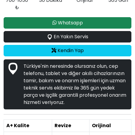
700-1050
30 Dakika
Orijinal
365 Gün
₺
Whatsapp
En Yakın Servis
Kendin Yap
Türkiye'nin neresinde olursanız olun, cep
telefonu, tablet ve diğer akıllı cihazlarınızın
tamir, bakım ve onarım işlemleri için uzman
teknik servis ekibimiz ile 365 gün yedek
parça ve işçilik garantili profesyonel onarım
hizmeti veriyoruz.
A+ Kalite
Revize
Orijinal