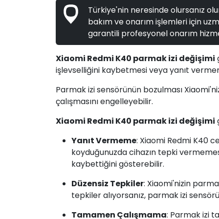
Türkiye'nin neresinde olursanız olun
bakım ve onarım işlemleri için uzma
garantili profesyonel onarım hizme
Xiaomi Redmi K40 parmak izi değişimi
işlevselliğini kaybetmesi veya yanıt verme
Parmak izi sensörünün bozulması Xiaomi'nizin
çalışmasını engelleyebilir.
Xiaomi Redmi K40 parmak izi değişimi
Yanıt Vermeme
: Xiaomi Redmi K40 c
koyduğunuzda cihazın tepki vermemesi v
kaybettiğini gösterebilir.
Düzensiz Tepkiler
: Xiaomi'nizin parm
tepkiler alıyorsanız, parmak izi sensörü
Tamamen Çalışmama
: Parmak izi 