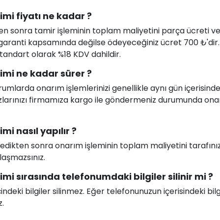
mi fiyatı ne kadar ?
en sonra tamir işleminin toplam maliyetini parça ücreti ve i
uz garanti kapsamında değilse ödeyeceğiniz ücret 700 ₺'dir
 standart olarak %18 KDV dahildir.
imi ne kadar sürer ?
larda onarım işlemlerinizi genellikle aynı gün içerisind
ihazlarınızı firmamıza kargo ile göndermeniz durumunda on
i nasıl yapılır ?
celedikten sonra onarım işleminin toplam maliyetini tarafını
ılaşmazsınız.
i sırasında telefonumdaki bilgiler silinir mi ?
deki bilgiler silinmez. Eğer telefonunuzun içerisindeki bilg
z.