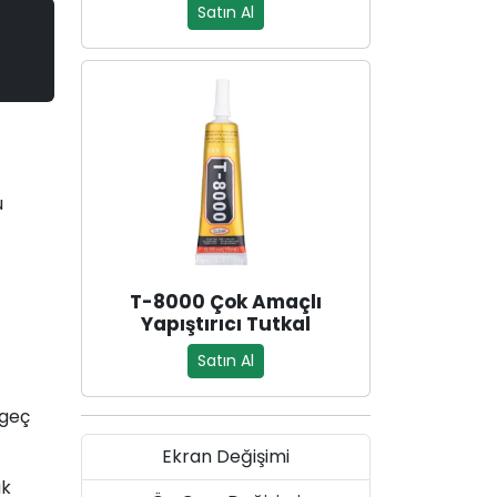
Satın Al
u
T-8000 Çok Amaçlı
Yapıştırıcı Tutkal
Satın Al
 geç
Ekran Değişimi
ak