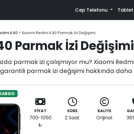
Cep Telefonu
Table
edmi K40
>
Xiaomi Redmi K40 Parmak İzi Değişimi
0 Parmak İzi Değişimi
zda parmak izi çalışmıyor mu? Xiaomi Redmi 
 garantili parmak izi değişimi hakkında daha fa
 KARGO
FİYAT
SÜRE
KALİTE
GA
700-1050
2 Saat
Orijinal
36
₺