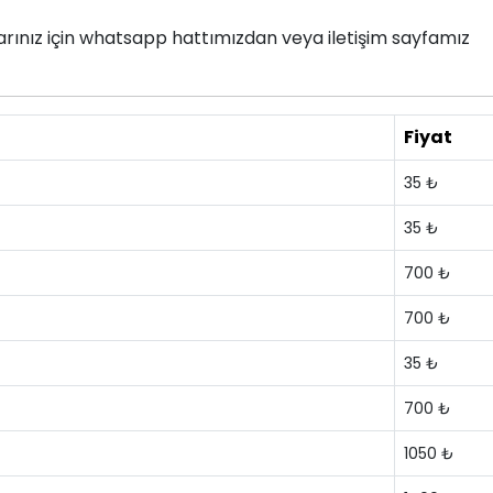
nlarınız için whatsapp hattımızdan veya iletişim sayfamız
Fiyat
35 ₺
35 ₺
700 ₺
700 ₺
35 ₺
700 ₺
1050 ₺