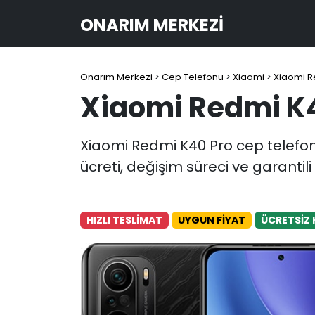
ONARIM MERKEZI
Onarım Merkezi
>
Cep Telefonu
>
Xiaomi
>
Xiaomi R
Xiaomi Redmi K4
Xiaomi Redmi K40 Pro cep telefo
ücreti, değişim süreci ve garantil
HIZLI TESLİMAT
UYGUN FİYAT
ÜCRETSİZ