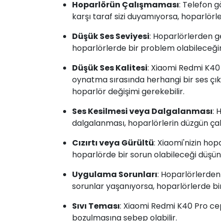
Hoparlörün Çalışmaması
: Telefon g
karşı taraf sizi duyamıyorsa, hoparlörle
Düşük Ses Seviyesi
: Hoparlörlerden 
hoparlörlerde bir problem olabileceğini
Düşük Ses Kalitesi
: Xiaomi Redmi K40
oynatma sırasında herhangi bir ses çı
hoparlör değişimi gerekebilir.
Ses Kesilmesi veya Dalgalanması
: 
dalgalanması, hoparlörlerin düzgün çalış
Cızırtı veya Gürültü
: Xiaomi'nizin hop
hoparlörde bir sorun olabileceği düşünü
Uygulama Sorunları
: Hoparlörlerden
sorunlar yaşanıyorsa, hoparlörlerde bir 
Sıvı Teması
: Xiaomi Redmi K40 Pro c
bozulmasına sebep olabilir.