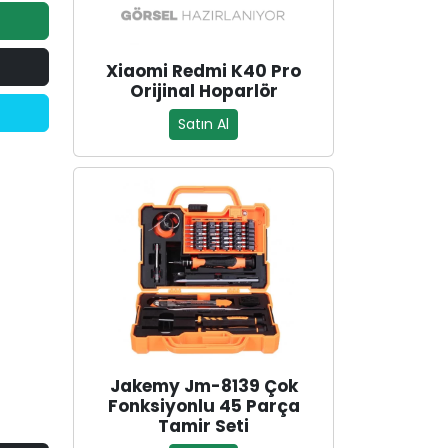
Xiaomi Redmi K40 Pro
Orijinal Hoparlör
Satın Al
Jakemy Jm-8139 Çok
Fonksiyonlu 45 Parça
Tamir Seti