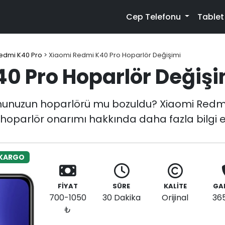
Cep Telefonu
Table
edmi K40 Pro
>
Xiaomi Redmi K40 Pro Hoparlör Değişimi
0 Pro Hoparlör Değişi
nunuzun hoparlörü mu bozuldu? Xiaomi Redmi
i hoparlör onarımı hakkında daha fazla bilgi e
 KARGO
FİYAT
SÜRE
KALİTE
GA
700-1050
30 Dakika
Orijinal
36
₺