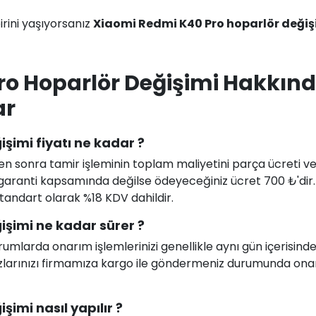
rini yaşıyorsanız
Xiaomi Redmi K40 Pro hoparlör değiş
ro Hoparlör Değişimi Hakkın
ar
şimi fiyatı ne kadar ?
en sonra tamir işleminin toplam maliyetini parça ücreti ve i
uz garanti kapsamında değilse ödeyeceğiniz ücret 700 ₺'dir
 standart olarak %18 KDV dahildir.
şimi ne kadar sürer ?
larda onarım işlemlerinizi genellikle aynı gün içerisind
ihazlarınızı firmamıza kargo ile göndermeniz durumunda on
imi nasıl yapılır ?