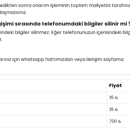
celedikten sonra onarım işleminin toplam maliyetini tarafını
ılaşmazsınız.
imi sırasında telefonumdaki bilgiler silinir mi 
deki bilgiler silinmez. Eğer telefonunuzun içerisindeki bilg
z.
nlarınız için whatsapp hattımızdan veya iletişim sayfamız
Fiyat
35 ₺
35 ₺
700 ₺