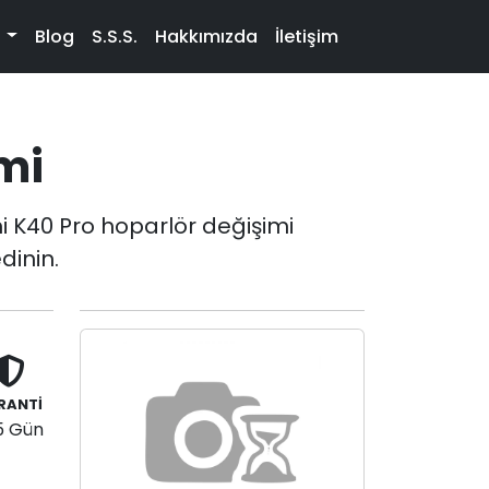
t
Blog
S.S.S.
Hakkımızda
İletişim
mi
 K40 Pro hoparlör değişimi
dinin.
RANTİ
5 Gün