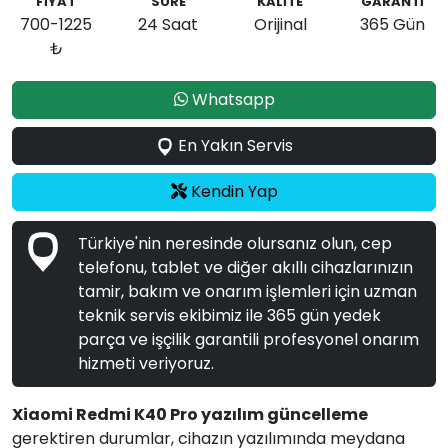
FİYAT
SÜRE
KALİTE
GARANTİ
700-1225
24 Saat
Orijinal
365 Gün
₺
Whatsapp
En Yakın Servis
Kendin Yap
Türkiye'nin neresinde olursanız olun, cep
telefonu, tablet ve diğer akıllı cihazlarınızın
tamir, bakım ve onarım işlemleri için uzman
teknik servis ekibimiz ile 365 gün yedek
parça ve işçilik garantili profesyonel onarım
hizmeti veriyoruz.
Xiaomi Redmi K40 Pro yazılım güncelleme
gerektiren durumlar, cihazın yazılımında meydana