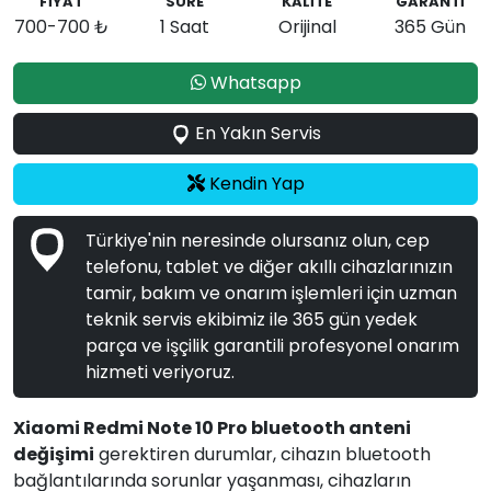
FİYAT
SÜRE
KALİTE
GARANTİ
700-700 ₺
1 Saat
Orijinal
365 Gün
Whatsapp
En Yakın Servis
Kendin Yap
Türkiye'nin neresinde olursanız olun, cep
telefonu, tablet ve diğer akıllı cihazlarınızın
tamir, bakım ve onarım işlemleri için uzman
teknik servis ekibimiz ile 365 gün yedek
parça ve işçilik garantili profesyonel onarım
hizmeti veriyoruz.
Xiaomi Redmi Note 10 Pro bluetooth anteni
değişimi
gerektiren durumlar, cihazın bluetooth
bağlantılarında sorunlar yaşanması, cihazların