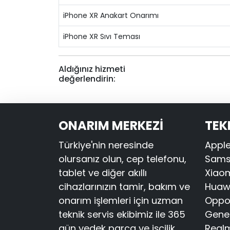
iPhone XR Anakart Onarımı
iPhone XR Sıvı Teması
Aldığınız hizmeti
değerlendirin:
ONARIM MERKEZİ
TEK
Türkiye'nin neresinde
Apple
olursanız olun, cep telefonu,
Samsu
tablet ve diğer akıllı
Xiaom
cihazlarınızın tamir, bakım ve
Huawe
onarım işlemleri için uzman
Oppo 
teknik servis ekibimiz ile 365
Gener
gün yedek parça ve işçilik
Realm