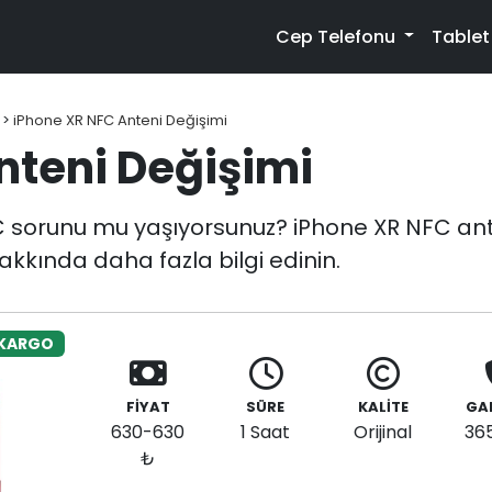
Cep Telefonu
Table
>
iPhone XR NFC Anteni Değişimi
nteni Değişimi
 sorunu mu yaşıyorsunuz? iPhone XR NFC ante
akkında daha fazla bilgi edinin.
 KARGO
FİYAT
SÜRE
KALİTE
GA
630-630
1 Saat
Orijinal
36
₺