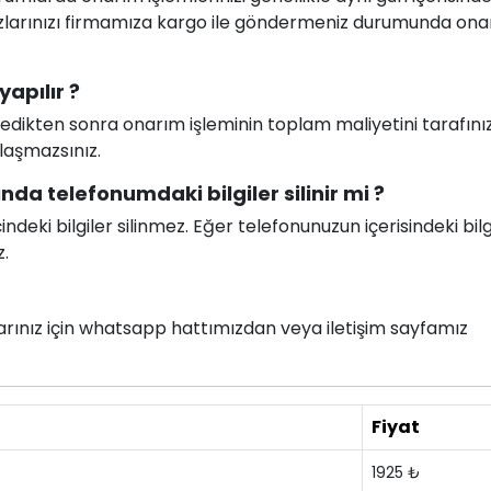
ihazlarınızı firmamıza kargo ile göndermeniz durumunda on
yapılır ?
celedikten sonra onarım işleminin toplam maliyetini tarafını
ılaşmazsınız.
nda telefonumdaki bilgiler silinir mi ?
deki bilgiler silinmez. Eğer telefonunuzun içerisindeki bilg
z.
nlarınız için whatsapp hattımızdan veya iletişim sayfamız
Fiyat
1925 ₺