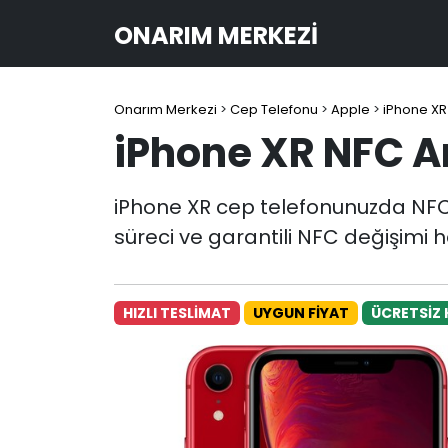
ONARIM MERKEZI
Onarım Merkezi
>
Cep Telefonu
>
Apple
>
iPhone XR
iPhone XR NFC A
iPhone XR cep telefonunuzda NFC
süreci ve garantili NFC değişimi h
HIZLI TESLİMAT
UYGUN FİYAT
ÜCRETSİZ