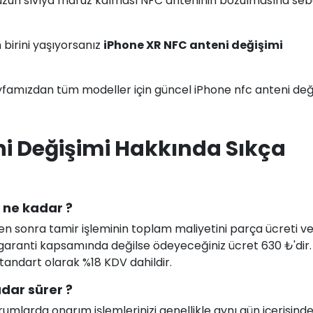
nuzun sıvıya maruz kalması NFC anteninin bozulmasına se
birini yaşıyorsanız
iPhone XR NFC anteni değişimi
famızdan tüm modeller için güncel iPhone nfc anteni değ
i Değişimi Hakkında Sıkça
ı ne kadar ?
en sonra tamir işleminin toplam maliyetini parça ücreti ve i
uz garanti kapsamında değilse ödeyeceğiniz ücret 630 ₺'dir
 standart olarak %18 KDV dahildir.
dar sürer ?
larda onarım işlemlerinizi genellikle aynı gün içerisind