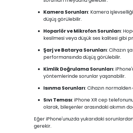
sorunları meydana gelebilir.
Kamera Sorunları
: Kamera işlevselliğ
düşüş görülebilir.
Hoparlör ve Mikrofon Sorunları
: Hop
kesilmesi veya düşük ses kalitesi gibi p
Şarj ve Batarya Sorunları
: Cihazın ş
performansında düşüş görülebilir.
Kimlik Doğrulama Sorunları
: iPhone
yöntemlerinde sorunlar yaşanabilir.
Isınma Sorunları
: Cihazın normalden d
Sıvı Teması
: iPhone XR cep telefonun
olarak, bileşenler arasındaki akımın doğ
Eğer iPhone'unuzda yukarıdaki sorunlardan 
gerekir.