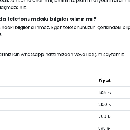
celedikten sonra onarım işleminin toplam maliyetini tarafını
ılaşmazsınız.
a telefonumdaki bilgiler silinir mi ?
deki bilgiler silinmez. Eğer telefonunuzun içerisindeki bilg
z.
nlarınız için whatsapp hattımızdan veya iletişim sayfamız
Fiyat
1925 ₺
2100 ₺
700 ₺
595 ₺