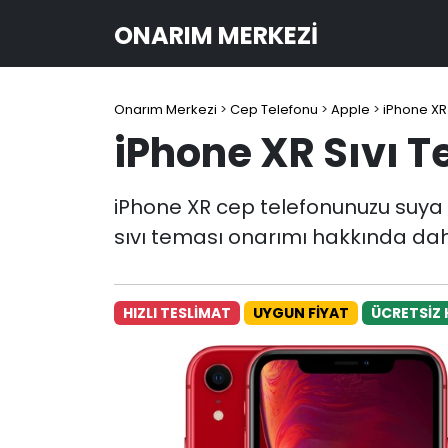
ONARIM MERKEZI
Onarım Merkezi
>
Cep Telefonu
>
Apple
>
iPhone XR
iPhone XR Sıvı 
iPhone XR cep telefonunuzu suya m
sıvı teması onarımı hakkında daha
HIZLI TESLİMAT
UYGUN FİYAT
ÜCRETSİZ