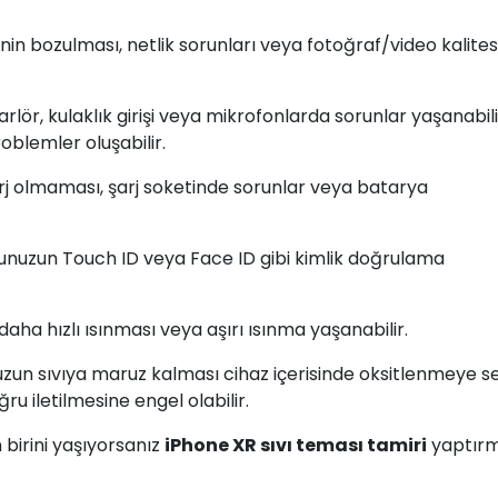
inin bozulması, netlik sorunları veya fotoğraf/video kalite
arlör, kulaklık girişi veya mikrofonlarda sorunlar yaşanabili
roblemler oluşabilir.
arj olmaması, şarj soketinde sorunlar veya batarya
'unuzun Touch ID veya Face ID gibi kimlik doğrulama
aha hızlı ısınması veya aşırı ısınma yaşanabilir.
uzun sıvıya maruz kalması cihaz içerisinde oksitlenmeye 
ru iletilmesine engel olabilir.
birini yaşıyorsanız
iPhone XR sıvı teması tamiri
yaptırm