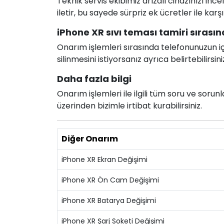
Teknik servis ekibimiz arızalı cihazınızı in
iletir, bu sayede sürpriz ek ücretler ile karş
iPhone XR sıvı teması tamiri sırasınd
Onarım işlemleri sırasında telefonunuzun için
silinmesini istiyorsanız ayrıca belirtebilirsini
Daha fazla bilgi
Onarım işlemleri ile ilgili tüm soru ve soru
üzerinden bizimle irtibat kurabilirsiniz.
Diğer Onarım
iPhone XR Ekran Değişimi
iPhone XR Ön Cam Değişimi
iPhone XR Batarya Değişimi
iPhone XR Şarj Soketi Değişimi