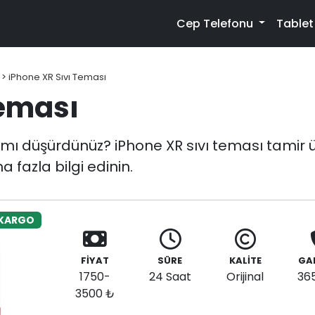
Cep Telefonu
Table
>
iPhone XR Sıvı Teması
Teması
ı düşürdünüz? iPhone XR sıvı teması tamir üc
 fazla bilgi edinin.
 KARGO
FİYAT
SÜRE
KALİTE
GA
1750-
24 Saat
Orijinal
36
3500 ₺