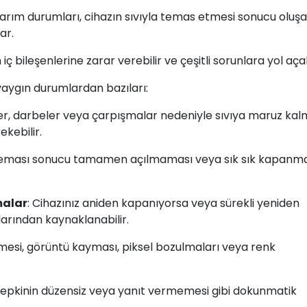
rım durumları, cihazın sıvıyla temas etmesi sonucu oluş
ar.
ç bileşenlerine zarar verebilir ve çeşitli sorunlara yol açab
aygın durumlardan bazıları:
er, darbeler veya çarpışmalar nedeniyle sıvıya maruz kal
ekebilir.
ı teması sonucu tamamen açılmaması veya sık sık kapanmas
malar
: Cihazınız aniden kapanıyorsa veya sürekli yeniden
larından kaynaklanabilir.
mesi, görüntü kayması, piksel bozulmaları veya renk
tepkinin düzensiz veya yanıt vermemesi gibi dokunmatik