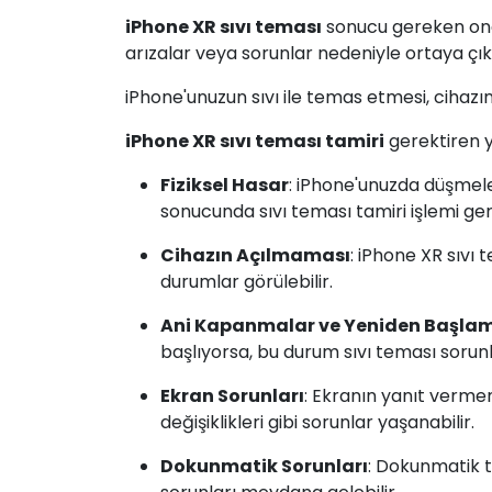
iPhone XR sıvı teması
sonucu gereken ona
arızalar veya sorunlar nedeniyle ortaya çık
iPhone'unuzun sıvı ile temas etmesi, cihazın i
iPhone XR sıvı teması tamiri
gerektiren y
Fiziksel Hasar
: iPhone'unuzda düşmel
sonucunda sıvı teması tamiri işlemi ger
Cihazın Açılmaması
: iPhone XR sıv
durumlar görülebilir.
Ani Kapanmalar ve Yeniden Başla
başlıyorsa, bu durum sıvı teması sorun
Ekran Sorunları
: Ekranın yanıt verme
değişiklikleri gibi sorunlar yaşanabilir.
Dokunmatik Sorunları
: Dokunmatik 