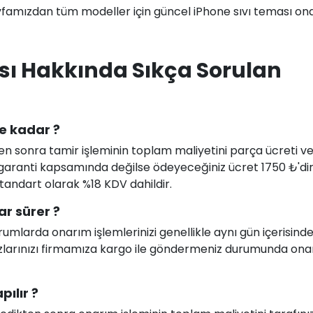
famızdan tüm modeller için güncel iPhone sıvı teması on
sı Hakkında Sıkça Sorulan
ne kadar ?
en sonra tamir işleminin toplam maliyetini parça ücreti ve i
uz garanti kapsamında değilse ödeyeceğiniz ücret 1750 ₺'di
 standart olarak %18 KDV dahildir.
ar sürer ?
larda onarım işlemlerinizi genellikle aynı gün içerisind
ihazlarınızı firmamıza kargo ile göndermeniz durumunda on
pılır ?