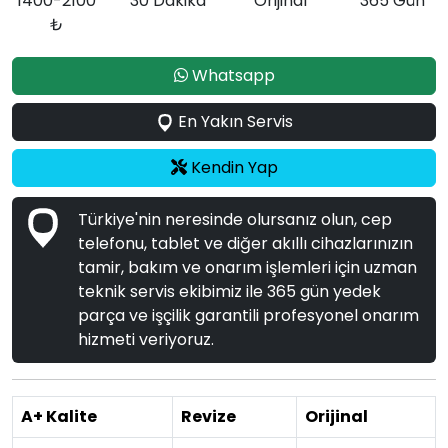
1400-2100
30 Dakika
Orijinal
365 Gün
₺
Whatsapp
En Yakın Servis
Kendin Yap
Türkiye'nin neresinde olursanız olun, cep
telefonu, tablet ve diğer akıllı cihazlarınızın
tamir, bakım ve onarım işlemleri için uzman
teknik servis ekibimiz ile 365 gün yedek
parça ve işçilik garantili profesyonel onarım
hizmeti veriyoruz.
A+ Kalite
Revize
Orijinal