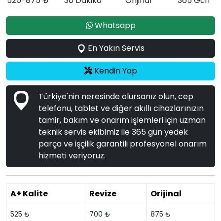
525-875 ₺
30 Dakika
Orijinal
365 Gün
Whatsapp
En Yakın Servis
Kendin Yap
Türkiye'nin neresinde olursanız olun, cep
telefonu, tablet ve diğer akıllı cihazlarınızın
tamir, bakım ve onarım işlemleri için uzman
teknik servis ekibimiz ile 365 gün yedek
parça ve işçilik garantili profesyonel onarım
hizmeti veriyoruz.
A+ Kalite
Revize
Orijinal
525 ₺
700 ₺
875 ₺