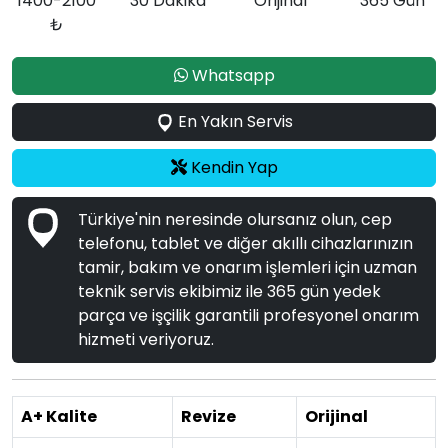
1400-2100
30 Dakika
Orijinal
365 Gün
₺
Whatsapp
En Yakın Servis
Kendin Yap
Türkiye'nin neresinde olursanız olun, cep
telefonu, tablet ve diğer akıllı cihazlarınızın
tamir, bakım ve onarım işlemleri için uzman
teknik servis ekibimiz ile 365 gün yedek
parça ve işçilik garantili profesyonel onarım
hizmeti veriyoruz.
A+ Kalite
Revize
Orijinal