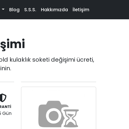
t
Blog
S.S.S.
Hakkımızda
İletişim
işimi
ld kulaklık soketi değişimi ücreti,
inin.
RANTİ
5 Gün