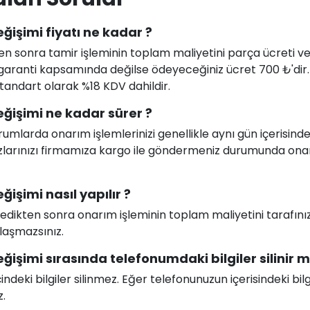
eğişimi fiyatı ne kadar ?
en sonra tamir işleminin toplam maliyetini parça ücreti ve i
uz garanti kapsamında değilse ödeyeceğiniz ücret 700 ₺'dir
 standart olarak %18 KDV dahildir.
eğişimi ne kadar sürer ?
larda onarım işlemlerinizi genellikle aynı gün içerisind
ihazlarınızı firmamıza kargo ile göndermeniz durumunda on
ğişimi nasıl yapılır ?
celedikten sonra onarım işleminin toplam maliyetini tarafını
ılaşmazsınız.
ğişimi sırasında telefonumdaki bilgiler silinir m
deki bilgiler silinmez. Eğer telefonunuzun içerisindeki bilg
z.