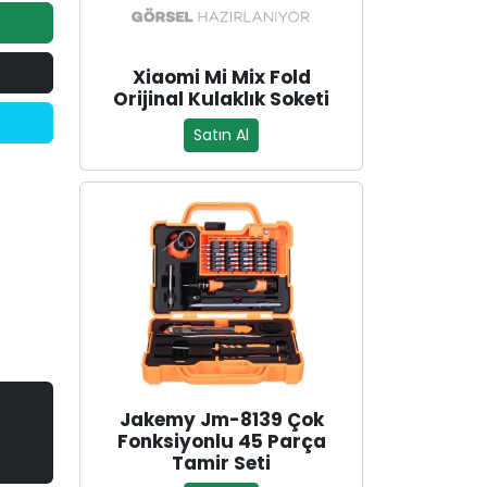
Xiaomi Mi Mix Fold
Orijinal Kulaklık Soketi
Satın Al
Jakemy Jm-8139 Çok
Fonksiyonlu 45 Parça
Tamir Seti