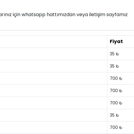
nlarınız için whatsapp hattımızdan veya iletişim sayfamız
Fiyat
35 ₺
35 ₺
700 ₺
700 ₺
700 ₺
35 ₺
700 ₺