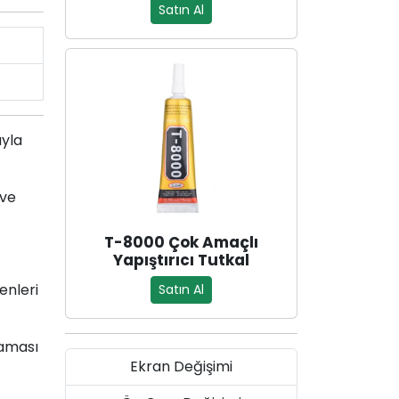
Satın Al
uyla
 ve
T-8000 Çok Amaçlı
Yapıştırıcı Tutkal
enleri
Satın Al
maması
Ekran Değişimi