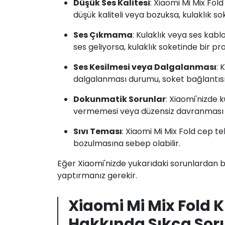
Düşük Ses Kalitesi
: Xiaomi Mi Mix Fol
düşük kaliteli veya bozuksa, kulaklık sok
Ses Çıkmama
: Kulaklık veya ses kab
ses geliyorsa, kulaklık soketinde bir pro
Ses Kesilmesi veya Dalgalanması
: 
dalgalanması durumu, soket bağlantısın
Dokunmatik Sorunlar
: Xiaomi'nizde 
vermemesi veya düzensiz davranması d
Sıvı Teması
: Xiaomi Mi Mix Fold cep t
bozulmasına sebep olabilir.
Eğer Xiaomi'nizde yukarıdaki sorunlardan bi
yaptırmanız gerekir.
Xiaomi Mi Mix Fold K
Hakkında Sıkça Sor