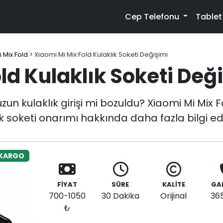
Cep Telefonu
Table
 Mix Fold
>
Xiaomi Mi Mix Fold Kulaklık Soketi Değişimi
ld Kulaklık Soketi Değ
un kulaklık girişi mi bozuldu? Xiaomi Mi Mix Fo
ık soketi onarımı hakkında daha fazla bilgi ed
 KARGO
FİYAT
SÜRE
KALİTE
GA
700-1050
30 Dakika
Orijinal
36
₺