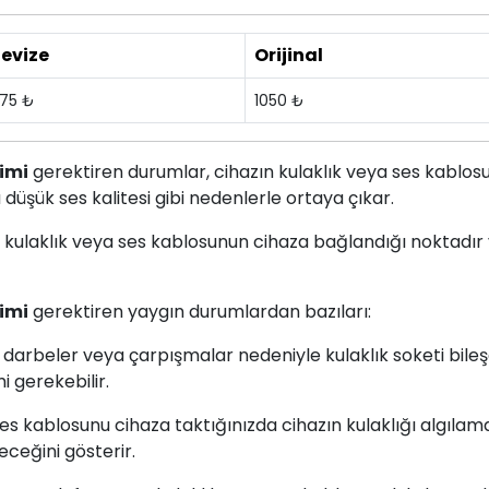
evize
Orijinal
75 ₺
1050 ₺
şimi
gerektiren durumlar, cihazın kulaklık veya ses kablos
şük ses kalitesi gibi nedenlerle ortaya çıkar.
un, kulaklık veya ses kablosunun cihaza bağlandığı noktadır
şimi
gerektiren yaygın durumlardan bazıları:
 darbeler veya çarpışmalar nedeniyle kulaklık soketi bileş
i gerekebilir.
 ses kablosunu cihaza taktığınızda cihazın kulaklığı algıla
eceğini gösterir.