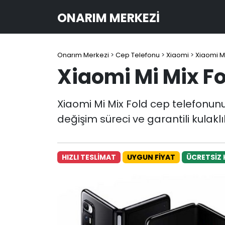
ONARIM MERKEZI
Onarım Merkezi
>
Cep Telefonu
>
Xiaomi
>
Xiaomi Mi
Xiaomi Mi Mix Fo
Xiaomi Mi Mix Fold cep telefonunuz
değişim süreci ve garantili kulakl
HIZLI TESLİMAT
UYGUN FİYAT
ÜCRETSİZ