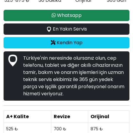
525-875 ₺
30 Dakika
Orijinal
365 Gün
Whatsapp
En Yakın Servis
Kendin Yap
Türkiye'nin neresinde olursanız olun, cep
telefonu, tablet ve diğer akıllı cihazlarınızın
tamir, bakım ve onarım işlemleri için uzman
teknik servis ekibimiz ile 365 gün yedek
parça ve işçilik garantili profesyonel onarım
hizmeti veriyoruz.
A+ Kalite
Revize
Orijinal
525 ₺
700 ₺
875 ₺