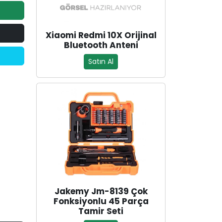
Xiaomi Redmi 10X Orijinal
Bluetooth Anteni
Satın Al
Jakemy Jm-8139 Çok
Fonksiyonlu 45 Parça
Tamir Seti