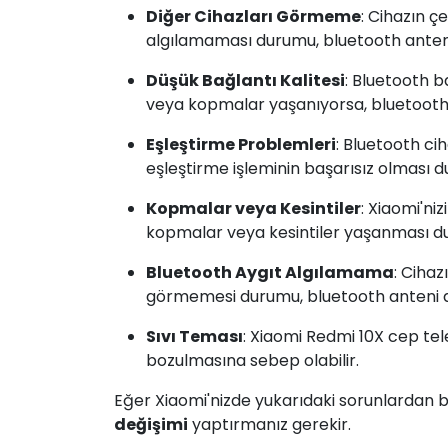
Diğer Cihazları Görmeme
: Cihazın ç
algılamaması durumu, bluetooth anteni 
Düşük Bağlantı Kalitesi
: Bluetooth b
veya kopmalar yaşanıyorsa, bluetooth a
Eşleştirme Problemleri
: Bluetooth ci
eşleştirme işleminin başarısız olması d
Kopmalar veya Kesintiler
: Xiaomi'ni
kopmalar veya kesintiler yaşanması dur
Bluetooth Aygıt Algılamama
: Cihaz
görmemesi durumu, bluetooth anteni de
Sıvı Teması
: Xiaomi Redmi 10X cep te
bozulmasına sebep olabilir.
Eğer Xiaomi'nizde yukarıdaki sorunlardan bi
değişimi
yaptırmanız gerekir.