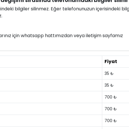
eğişimi sırasında telefonumdaki bilgiler silinir
deki bilgiler silinmez. Eğer telefonunuzun içerisindeki bilg
z.
nlarınız için whatsapp hattımızdan veya iletişim sayfamız
Fiyat
35 ₺
35 ₺
700 ₺
700 ₺
700 ₺