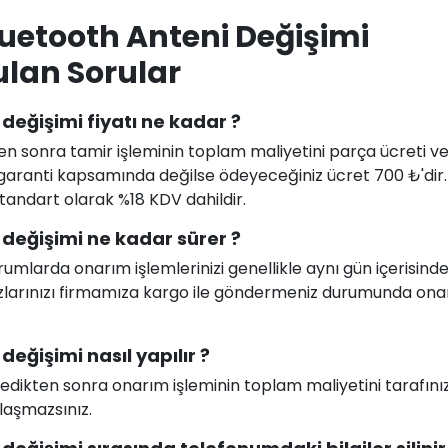
uetooth Anteni Değişimi
ulan Sorular
değişimi fiyatı ne kadar ?
en sonra tamir işleminin toplam maliyetini parça ücreti ve i
uz garanti kapsamında değilse ödeyeceğiniz ücret 700 ₺'dir
 standart olarak %18 KDV dahildir.
değişimi ne kadar sürer ?
larda onarım işlemlerinizi genellikle aynı gün içerisind
ihazlarınızı firmamıza kargo ile göndermeniz durumunda on
eğişimi nasıl yapılır ?
celedikten sonra onarım işleminin toplam maliyetini tarafını
ılaşmazsınız.