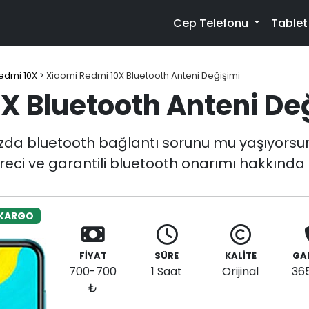
Cep Telefonu
Table
edmi 10X
>
Xiaomi Redmi 10X Bluetooth Anteni Değişimi
X Bluetooth Anteni De
zda bluetooth bağlantı sorunu mu yaşıyorsu
reci ve garantili bluetooth onarımı hakkında d
 KARGO
FİYAT
SÜRE
KALİTE
GA
700-700
1 Saat
Orijinal
36
₺