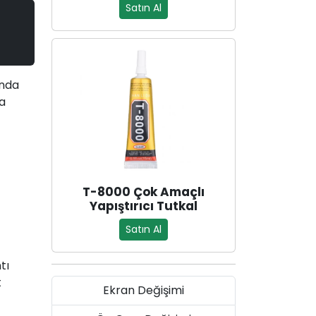
Satın Al
ında
ya
T-8000 Çok Amaçlı
Yapıştırıcı Tutkal
Satın Al
tı
t
Ekran Değişimi