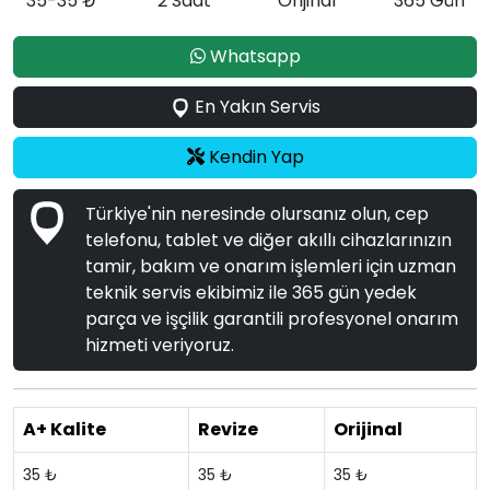
35-35 ₺
2 Saat
Orijinal
365 Gün
Whatsapp
En Yakın Servis
Kendin Yap
Türkiye'nin neresinde olursanız olun, cep
telefonu, tablet ve diğer akıllı cihazlarınızın
tamir, bakım ve onarım işlemleri için uzman
teknik servis ekibimiz ile 365 gün yedek
parça ve işçilik garantili profesyonel onarım
hizmeti veriyoruz.
A+ Kalite
Revize
Orijinal
35 ₺
35 ₺
35 ₺