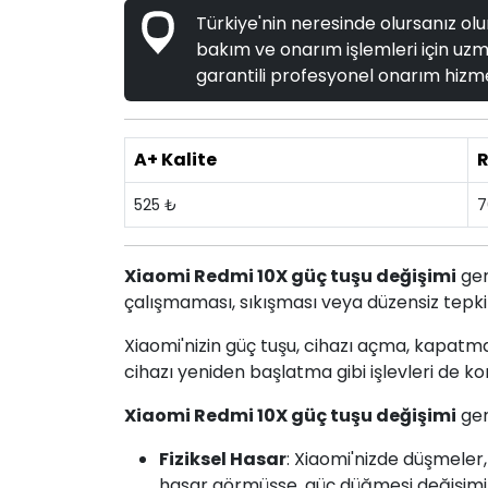
Türkiye'nin neresinde olursanız olun
bakım ve onarım işlemleri için uzma
garantili profesyonel onarım hizme
A+ Kalite
R
525 ₺
7
Xiaomi Redmi 10X güç tuşu değişimi
ger
çalışmaması, sıkışması veya düzensiz tepki
Xiaomi'nizin güç tuşu, cihazı açma, kapatm
cihazı yeniden başlatma gibi işlevleri de ko
Xiaomi Redmi 10X güç tuşu değişimi
ger
Fiziksel Hasar
: Xiaomi'nizde düşmeler
hasar görmüşse, güç düğmesi değişimi 