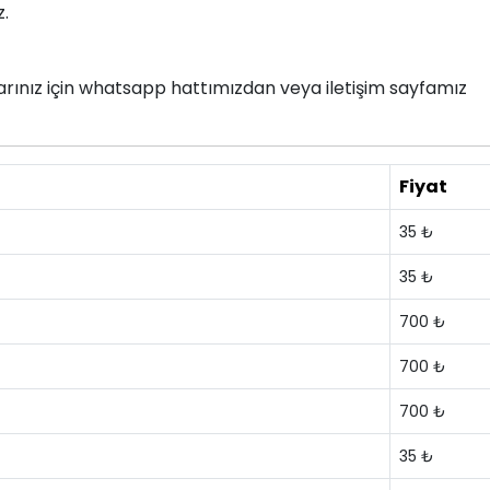
z.
nlarınız için whatsapp hattımızdan veya iletişim sayfamız
Fiyat
35 ₺
35 ₺
700 ₺
700 ₺
700 ₺
35 ₺