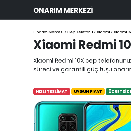
ONARIM MERKEZI
Onarım Merkezi
>
Cep Telefonu
>
Xiaomi
>
Xiaomi R
Xiaomi Redmi 10
Xiaomi Redmi 10X cep telefonunuz
süreci ve garantili güç tuşu onarı
HIZLI TESLİMAT
UYGUN FİYAT
ÜCRETSİZ