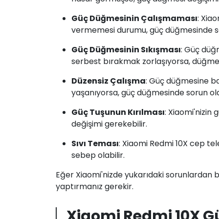
Güç Düğmesinin Çalışmaması
: Xia
vermemesi durumu, güç düğmesinde soru
Güç Düğmesinin Sıkışması
: Güç düğ
serbest bırakmak zorlaşıyorsa, düğmen
Düzensiz Çalışma
: Güç düğmesine ba
yaşanıyorsa, güç düğmesinde sorun olab
Güç Tuşunun Kırılması
: Xiaomi'nizin
değişimi gerekebilir.
Sıvı Teması
: Xiaomi Redmi 10X cep te
sebep olabilir.
Eğer Xiaomi'nizde yukarıdaki sorunlardan bi
yaptırmanız gerekir.
Xiaomi Redmi 10X G