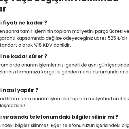
ar
 fiyatı ne kadar ?
en sonra tamir işleminin toplam maliyetini parça ücreti ve i
uz garanti kapsamında değilse ödeyeceğiniz ücret 525 ₺'dir
 standart olarak %18 KDV dahildir.
 ne kadar sürer ?
larda onarım işlemlerinizi genellikle aynı gün içerisind
ihazlarınızı firmamıza kargo ile göndermeniz durumunda on
nasıl yapılır ?
celedikten sonra onarım işleminin toplam maliyetini tarafını
ılaşmazsınız.
sırasında telefonumdaki bilgiler silinir mi ?
deki bilgiler silinmez. Eğer telefonunuzun içerisindeki bilg