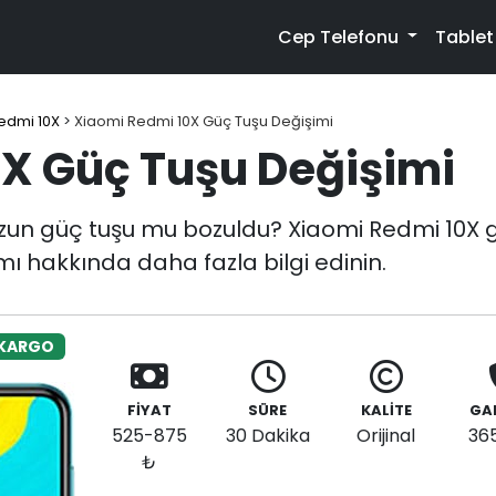
Cep Telefonu
Table
edmi 10X
>
Xiaomi Redmi 10X Güç Tuşu Değişimi
X Güç Tuşu Değişimi
un güç tuşu mu bozuldu? Xiaomi Redmi 10X gü
mı hakkında daha fazla bilgi edinin.
 KARGO
FİYAT
SÜRE
KALİTE
GA
525-875
30 Dakika
Orijinal
36
₺