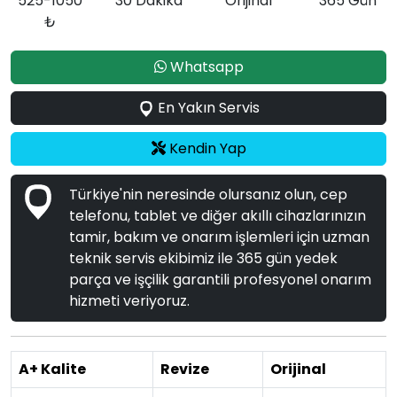
525-1050
30 Dakika
Orijinal
365 Gün
₺
Whatsapp
En Yakın Servis
Kendin Yap
Türkiye'nin neresinde olursanız olun, cep
telefonu, tablet ve diğer akıllı cihazlarınızın
tamir, bakım ve onarım işlemleri için uzman
teknik servis ekibimiz ile 365 gün yedek
parça ve işçilik garantili profesyonel onarım
hizmeti veriyoruz.
A+ Kalite
Revize
Orijinal