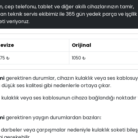
, cep telefonu, tablet ve diğer akıllı cihazlarınızın tamir,
n teknik servis ekibimiz ile 365 gün yedek parça ve işçilik
ti veriyoruz.
evize
Orijinal
75 ₺
1050 ₺
mi
gerektiren durumlar, cihazın kulaklık veya ses kablosuy
şük ses kalitesi gibi nedenlerle ortaya çıkar.
un, kulaklık veya ses kablosunun cihaza bağlandığı noktadır
mi
gerektiren yaygın durumlardan bazıları:
 darbeler veya çarpışmalar nedeniyle kulaklık soketi bileş
i gerekebilir.