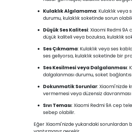
Kulaklık Algılamama
: Kulaklık veya
durumu, kulaklık soketinde sorun olabil
Düşük Ses Kalitesi
: Xiaomi Redmi 9A c
düşük kaliteli veya bozuksa, kulaklık sok
Ses Çıkmama
: Kulaklık veya ses kab
ses geliyorsa, kulaklık soketinde bir pro
Ses Kesilmesi veya Dalgalanması
: 
dalgalanması durumu, soket bağlantısın
Dokunmatik Sorunlar
: Xiaomi'nizde 
vermemesi veya düzensiz davranması d
Sıvı Teması
: Xiaomi Redmi 9A cep tel
sebep olabilir.
Eğer Xiaomi'nizde yukarıdaki sorunlardan bi
yaptırmanız gerekir.