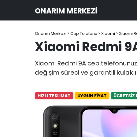
ONARIM MERKEZI
Onarım Merkezi
>
Cep Telefonu
>
Xiaomi
>
Xiaomi R
Xiaomi Redmi 9A
Xiaomi Redmi 9A cep telefonunuzun
değişim süreci ve garantili kulakl
HIZLI TESLİMAT
UYGUN FİYAT
ÜCRETSİZ