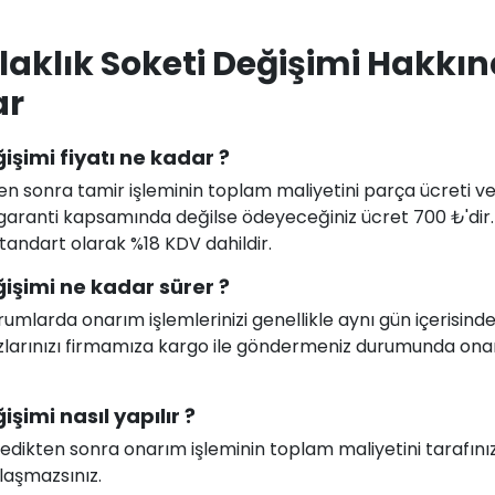
aklık Soketi Değişimi Hakkı
ar
işimi fiyatı ne kadar ?
en sonra tamir işleminin toplam maliyetini parça ücreti ve i
uz garanti kapsamında değilse ödeyeceğiniz ücret 700 ₺'dir
 standart olarak %18 KDV dahildir.
işimi ne kadar sürer ?
larda onarım işlemlerinizi genellikle aynı gün içerisind
ihazlarınızı firmamıza kargo ile göndermeniz durumunda on
şimi nasıl yapılır ?
celedikten sonra onarım işleminin toplam maliyetini tarafını
ılaşmazsınız.