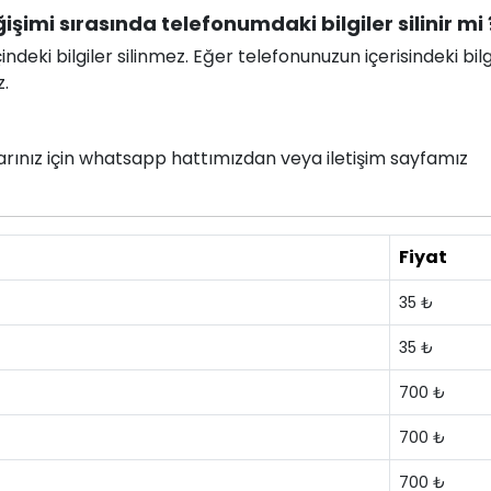
şimi sırasında telefonumdaki bilgiler silinir mi 
deki bilgiler silinmez. Eğer telefonunuzun içerisindeki bilg
z.
nlarınız için whatsapp hattımızdan veya iletişim sayfamız
Fiyat
35 ₺
35 ₺
700 ₺
700 ₺
700 ₺