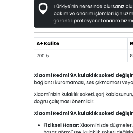
Türkiye'nin neresinde olursanız olun
bakım ve onarım işlemleri için uzma
garantili profesyonel onarım hizme
A+ Kalite
R
700 ₺
8
Xiaomi Redmi 9A kulaklık soketi değişi
bağlantı kuramaması, ses çıkmaması veya dü
Xiaomi'nizin kulaklık soketi, şarj kablosun
doğru çalışması önemlidir.
Xiaomi Redmi 9A kulaklık soketi değişi
Fiziksel Hasar
: Xiaomi'nizde düşmeler,
hasar görmüşse, kulaklık soketi değişim