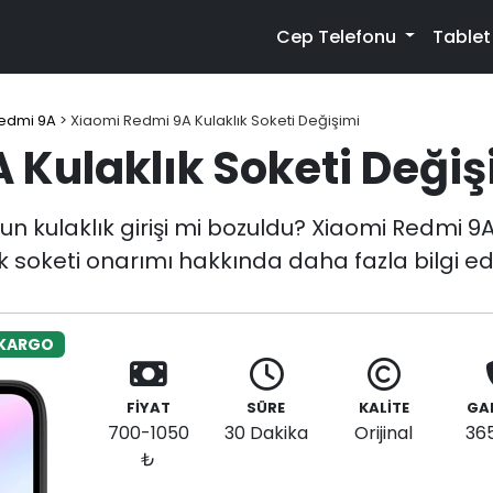
Cep Telefonu
Table
edmi 9A
>
Xiaomi Redmi 9A Kulaklık Soketi Değişimi
 Kulaklık Soketi Değiş
 kulaklık girişi mi bozuldu? Xiaomi Redmi 9A k
ık soketi onarımı hakkında daha fazla bilgi ed
 KARGO
FİYAT
SÜRE
KALİTE
GA
700-1050
30 Dakika
Orijinal
36
₺