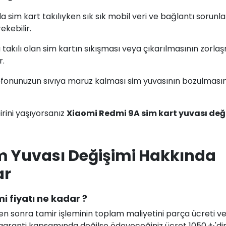
 sim kart takılıyken sık sık mobil veri ve bağlantı sorunla
ekebilir.
 takılı olan sim kartın sıkışması veya çıkarılmasının zorla
r.
efonunuzun sıvıya maruz kalması sim yuvasının bozulması
rini yaşıyorsanız
Xiaomi Redmi 9A sim kart yuvası değ
m Yuvası Değişimi Hakkında
ar
i fiyatı ne kadar ?
en sonra tamir işleminin toplam maliyetini parça ücreti ve i
uz garanti kapsamında değilse ödeyeceğiniz ücret 1050 ₺'di