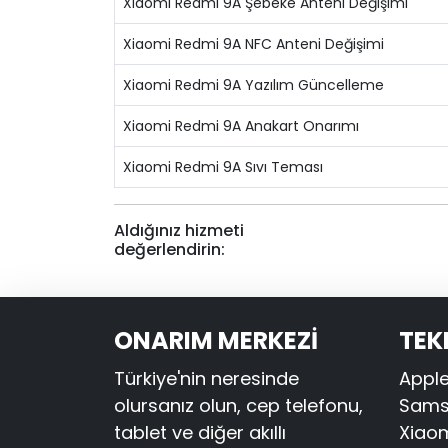
Xiaomi Redmi 9A Şebeke Anteni Değişimi
Xiaomi Redmi 9A NFC Anteni Değişimi
Xiaomi Redmi 9A Yazılım Güncelleme
Xiaomi Redmi 9A Anakart Onarımı
Xiaomi Redmi 9A Sıvı Teması
Aldığınız hizmeti
değerlendirin:
ONARIM MERKEZİ
TEK
Türkiye'nin neresinde
Apple
olursanız olun, cep telefonu,
Samsu
tablet ve diğer akıllı
Xiaom