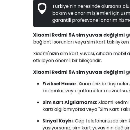
Türkiye'nin neresinde olursanız olun
bakım ve onarım işlemleri için uzma
garantili profesyonel onarım hizme
Xiaomi Redmi 9A sim yuvası değişimi
ge
bağlantı sorunları veya sim kart takılıyken 
Xiaomi'nizin sim kart yuvası, cihazın mobil
etkileyen önemli bir bileşendir.
Xiaomi Redmi 9A sim yuvası değişimi
ge
Fiziksel Hasar
: Xiaomi'nizde düşmeler
kırılmalar veya çatlamalar mevcutsa, s
Sim Kart Algılamama
: Xiaomi Redmi
kartı algılamıyorsa veya "Sim Kart Takılı
Sinyal Kaybı
: Cep telefonunuzda sim k
yaşıyorsanız, sim kart yuvasının değişim