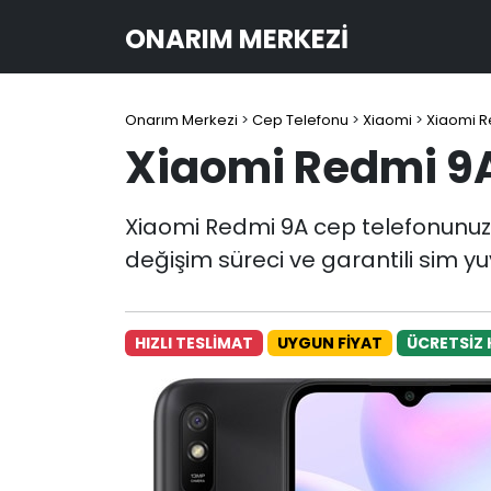
ONARIM MERKEZI
Onarım Merkezi
>
Cep Telefonu
>
Xiaomi
>
Xiaomi R
Xiaomi Redmi 9A
Xiaomi Redmi 9A cep telefonunuzu
değişim süreci ve garantili sim y
HIZLI TESLİMAT
UYGUN FİYAT
ÜCRETSİZ