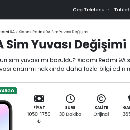
Cep Telefonu
Table
edmi 9A
>
Xiaomi Redmi 9A Sim Yuvası Değişimi
 Sim Yuvası Değişimi
n sim yuvası mı bozuldu? Xiaomi Redmi 9A si
uvası onarımı hakkında daha fazla bilgi edinin
 KARGO
FİYAT
SÜRE
KALİTE
GA
1050-1750
30 Dakika
Orijinal
36
₺