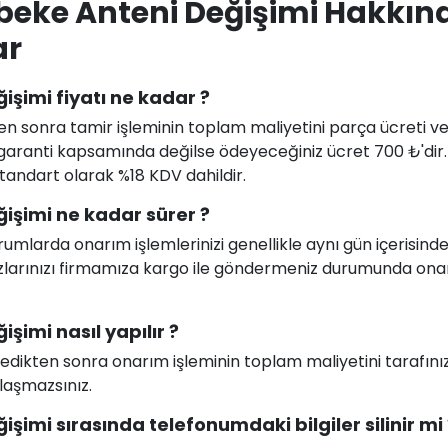
beke Anteni Değişimi Hakkın
ar
şimi fiyatı ne kadar ?
en sonra tamir işleminin toplam maliyetini parça ücreti ve i
uz garanti kapsamında değilse ödeyeceğiniz ücret 700 ₺'dir
 standart olarak %18 KDV dahildir.
işimi ne kadar sürer ?
larda onarım işlemlerinizi genellikle aynı gün içerisind
ihazlarınızı firmamıza kargo ile göndermeniz durumunda on
imi nasıl yapılır ?
celedikten sonra onarım işleminin toplam maliyetini tarafını
ılaşmazsınız.
imi sırasında telefonumdaki bilgiler silinir mi 