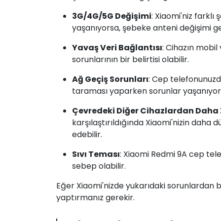
3G/4G/5G Değişimi
: Xiaomi'niz farkl
yaşanıyorsa, şebeke anteni değişimi ge
Yavaş Veri Bağlantısı
: Cihazın mobil
sorunlarının bir belirtisi olabilir.
Ağ Geçiş Sorunları
: Cep telefonunuzd
taraması yaparken sorunlar yaşanıyors
Çevredeki Diğer Cihazlardan Daha 
karşılaştırıldığında Xiaomi'nizin daha d
edebilir.
Sıvı Teması
: Xiaomi Redmi 9A cep tel
sebep olabilir.
Eğer Xiaomi'nizde yukarıdaki sorunlardan bi
yaptırmanız gerekir.