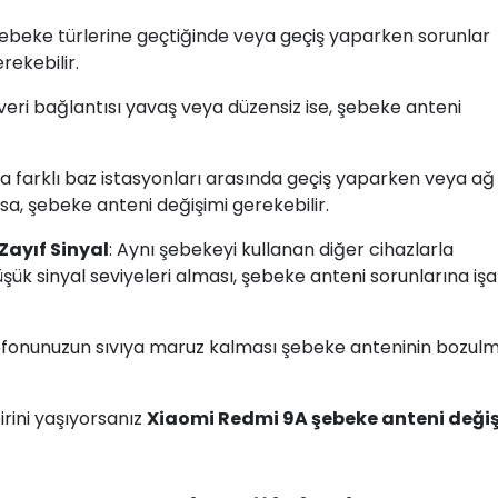
ı şebeke türlerine geçtiğinde veya geçiş yaparken sorunlar
rekebilir.
 veri bağlantısı yavaş veya düzensiz ise, şebeke anteni
a farklı baz istasyonları arasında geçiş yaparken veya ağ
a, şebeke anteni değişimi gerekebilir.
Zayıf Sinyal
: Aynı şebekeyi kullanan diğer cihazlarla
üşük sinyal seviyeleri alması, şebeke anteni sorunlarına iş
efonunuzun sıvıya maruz kalması şebeke anteninin bozul
rini yaşıyorsanız
Xiaomi Redmi 9A şebeke anteni deği