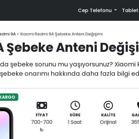
Cep Telefonu
Table
edmi 9A
>
Xiaomi Redmi 9A Şebeke Anteni Değişimi
 Şebeke Anteni Değiş
da şebeke sorunu mu yaşıyorsunuz? Xiaomi 
i şebeke onarımı hakkında daha fazla bilgi ed
 KARGO
FİYAT
SÜRE
KALİTE
GA
700-700
1 Saat
Orijinal
36
₺