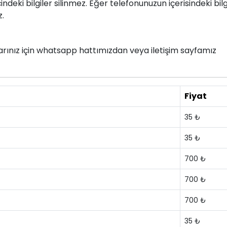
deki bilgiler silinmez. Eğer telefonunuzun içerisindeki bilg
z.
nlarınız için whatsapp hattımızdan veya iletişim sayfamız
Fiyat
35 ₺
35 ₺
700 ₺
700 ₺
700 ₺
35 ₺