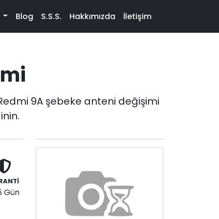
t
Blog
S.S.S.
Hakkımızda
İletişim
imi
Redmi 9A şebeke anteni değişimi
inin.
RANTİ
5 Gün