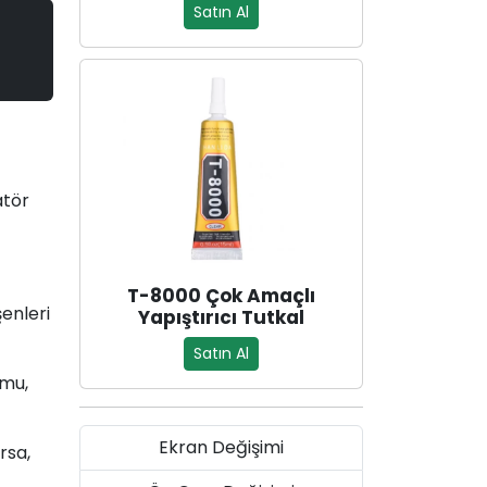
Satın Al
atör
T-8000 Çok Amaçlı
enleri
Yapıştırıcı Tutkal
Satın Al
umu,
Ekran Değişimi
rsa,