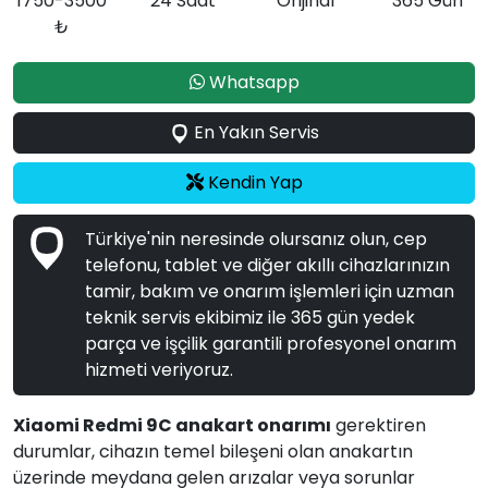
1750-3500
24 Saat
Orijinal
365 Gün
₺
Whatsapp
En Yakın Servis
Kendin Yap
Türkiye'nin neresinde olursanız olun, cep
telefonu, tablet ve diğer akıllı cihazlarınızın
tamir, bakım ve onarım işlemleri için uzman
teknik servis ekibimiz ile 365 gün yedek
parça ve işçilik garantili profesyonel onarım
hizmeti veriyoruz.
Xiaomi Redmi 9C anakart onarımı
gerektiren
durumlar, cihazın temel bileşeni olan anakartın
üzerinde meydana gelen arızalar veya sorunlar