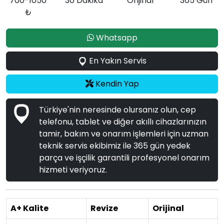
700-1050
30 Dakika
Orijinal
365 Gün
₺
Whatsapp
En Yakın Servis
Kendin Yap
Türkiye'nin neresinde olursanız olun, cep
telefonu, tablet ve diğer akıllı cihazlarınızın
tamir, bakım ve onarım işlemleri için uzman
teknik servis ekibimiz ile 365 gün yedek
parça ve işçilik garantili profesyonel onarım
hizmeti veriyoruz.
A+ Kalite
Revize
Orijinal