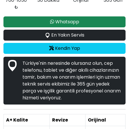
700-1050
30 Dakika
Orijinal
365 Gün
₺
Whatsapp
En Yakın Servis
Kendin Yap
Türkiye'nin neresinde olursanız olun, cep
telefonu, tablet ve diğer akıllı cihazlarınızın
tamir, bakım ve onarım işlemleri için uzman
teknik servis ekibimiz ile 365 gün yedek
parça ve işçilik garantili profesyonel onarım
hizmeti veriyoruz.
A+ Kalite
Revize
Orijinal