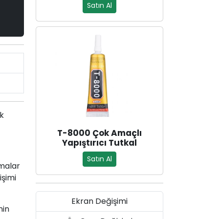
Satın Al
ak
T-8000 Çok Amaçlı
Yapıştırıcı Tutkal
Satın Al
malar
işimi
Ekran Değişimi
nin