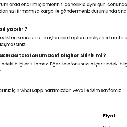
larda onarım işlemlerinizi genellikle aynı gün içerisind
ihazlarınızı firmamıza kargo ile göndermeniz durumunda on
l yapılır ?
celedikten sonra onarım işleminin toplam maliyetini tarafını
ılaşmazsınız.
sında telefonumdaki bilgiler silinir mi ?
deki bilgiler silinmez. Eğer telefonunuzun içerisindeki bilg
z.
nlarınız için whatsapp hattımızdan veya iletişim sayfamız
Fiyat