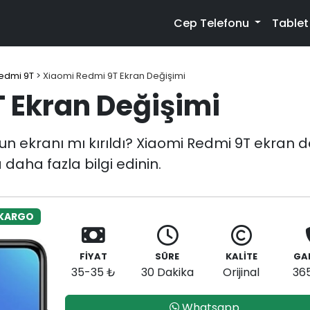
Cep Telefonu
Table
edmi 9T
>
Xiaomi Redmi 9T Ekran Değişimi
 Ekran Değişimi
 ekranı mı kırıldı? Xiaomi Redmi 9T ekran de
daha fazla bilgi edinin.
 KARGO
FİYAT
SÜRE
KALİTE
GA
35-35 ₺
30 Dakika
Orijinal
36
Whatsapp