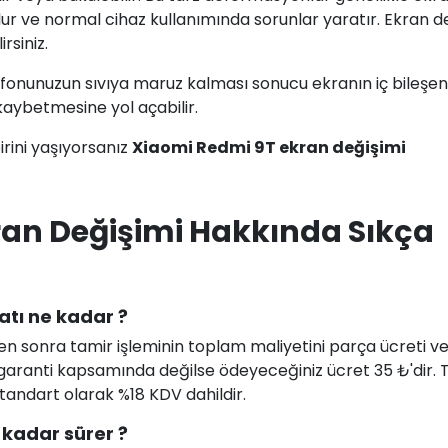
r ve normal cihaz kullanımında sorunlar yaratır. Ekran d
rsiniz.
fonunuzun sıvıya maruz kalması sonucu ekranın iç bileşen
 kaybetmesine yol açabilir.
rini yaşıyorsanız
Xiaomi Redmi 9T ekran değişimi
ran Değişimi Hakkında Sıkça
atı ne kadar ?
en sonra tamir işleminin toplam maliyetini parça ücreti ve i
uz garanti kapsamında değilse ödeyeceğiniz ücret 35 ₺'dir.
 standart olarak %18 KDV dahildir.
 kadar sürer ?