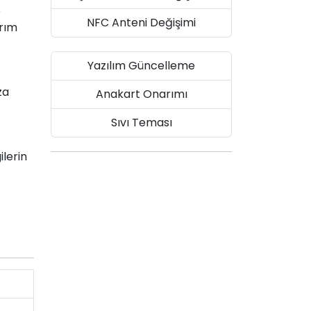
e
NFC Anteni Değişimi
arım
Yazılım Güncelleme
za
Anakart Onarımı
Sıvı Teması
ilerin