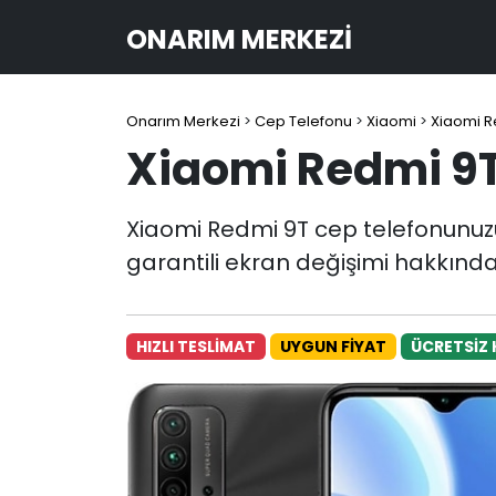
ONARIM MERKEZI
Onarım Merkezi
>
Cep Telefonu
>
Xiaomi
>
Xiaomi R
Xiaomi Redmi 9T
Xiaomi Redmi 9T cep telefonunuzun
garantili ekran değişimi hakkında 
HIZLI TESLİMAT
UYGUN FİYAT
ÜCRETSİZ