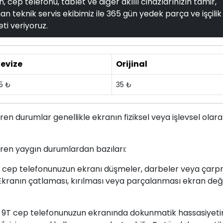
, cep telefonu, tablet ve diğer akıllı cihazlarınızın tamir,
n teknik servis ekibimiz ile 365 gün yedek parça ve işçilik
ti veriyoruz.
evize
Orijinal
5 ₺
35 ₺
ren durumlar genellikle ekranın fiziksel veya işlevsel olar
ren yaygın durumlardan bazıları:
T cep telefonunuzun ekranı düşmeler, darbeler veya çarp
. Ekranın çatlaması, kırılması veya parçalanması ekran değ
i 9T cep telefonunuzun ekranında dokunmatik hassasiyeti