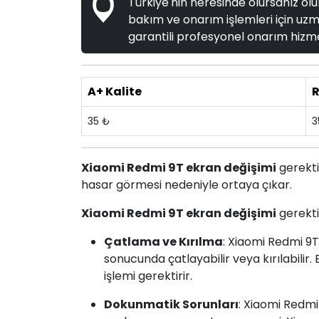
Türkiye'nin neresinde olursanız olun
bakım ve onarım işlemleri için uzma
garantili profesyonel onarım hizme
A+ Kalite
R
35 ₺
3
Xiaomi Redmi 9T ekran değişimi
gerekti
hasar görmesi nedeniyle ortaya çıkar.
Xiaomi Redmi 9T ekran değişimi
gerekti
Çatlama ve Kırılma
: Xiaomi Redmi 9
sonucunda çatlayabilir veya kırılabilir
işlemi gerektirir.
Dokunmatik Sorunları
: Xiaomi Redm