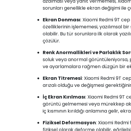
azalması veya yanıt vermemesi, Xiaomi'n
sorunları genellikle ekran değişimi ile ç
Ekran Donması
: Xiaomi Redmi 9T ce
özelliklerinin işlememesi, yazılımsal bir 
olabilir. Bu tür sorunlara ilk olarak yazı
çözülür.
Renk Anormallikleri ve Parlaklık Sor
soluk veya anormal görüntüleniyorsa, pa
ve ayarlamalara rağmen düzgün bir ekr
Ekran Titremesi
: Xiaomi Redmi 9T cep
arızalı olduğu ve değişmesi gerektiğinin 
İç Ekran Kırılması
: Xiaomi Redmi 9T c
görüntü gelmemesi veya mürekkep akma
iç kısmının kırıldığı anlamına gelir, ekra
Fiziksel Deformasyon
: Xiaomi Redmi
fiziksel olarak deforme olabilir, eğrile