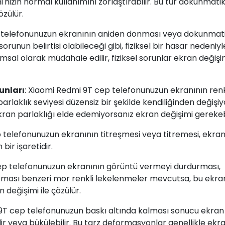
izin normal kullanımını zorlaştırabilir. Bu tür dokunmati
özülür.
p telefonunuzun ekranının aniden donması veya dokunmat
sorunun belirtisi olabileceği gibi, fiziksel bir hasar nedeniy
lımsal olarak müdahale edilir, fiziksel sorunlar ekran değişim
unları
: Xiaomi Redmi 9T cep telefonunuzun ekranının renk
rlaklık seviyesi düzensiz bir şekilde kendiliğinden değişi
an parlaklığı elde edemiyorsanız ekran değişimi gerekebi
 telefonunuzun ekranının titreşmesi veya titremesi, ekran
bir işaretidir.
ep telefonunuzun ekranının görüntü vermeyi durdurması,
sı benzeri mor renkli lekelenmeler mevcutsa, bu ekran
n değişimi ile çözülür.
 9T cep telefonunuzun baskı altında kalması sonucu ekran
bilir veya bükülebilir. Bu tarz deformasyonlar genellikle ekr