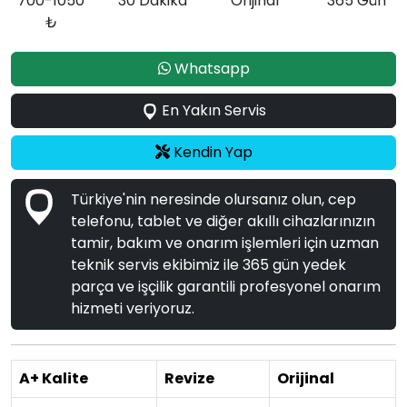
700-1050
30 Dakika
Orijinal
365 Gün
₺
Whatsapp
En Yakın Servis
Kendin Yap
Türkiye'nin neresinde olursanız olun, cep
telefonu, tablet ve diğer akıllı cihazlarınızın
tamir, bakım ve onarım işlemleri için uzman
teknik servis ekibimiz ile 365 gün yedek
parça ve işçilik garantili profesyonel onarım
hizmeti veriyoruz.
A+ Kalite
Revize
Orijinal