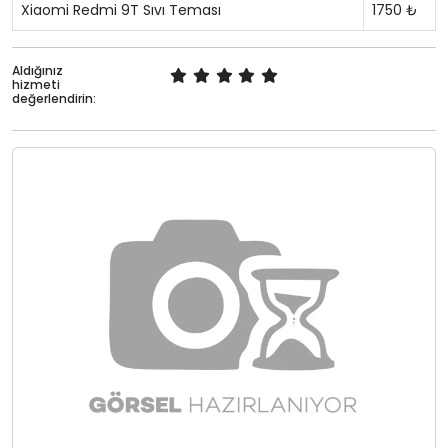
Xiaomi Redmi 9T Sıvı Teması
1750 ₺
Aldığınız
hizmeti
değerlendirin: