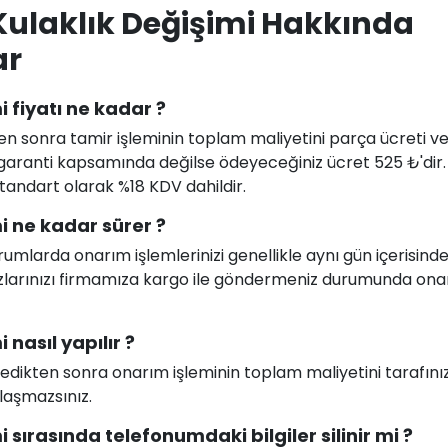
Kulaklık Değişimi Hakkında
ar
 fiyatı ne kadar ?
en sonra tamir işleminin toplam maliyetini parça ücreti ve i
uz garanti kapsamında değilse ödeyeceğiniz ücret 525 ₺'dir
 standart olarak %18 KDV dahildir.
i ne kadar sürer ?
larda onarım işlemlerinizi genellikle aynı gün içerisind
ihazlarınızı firmamıza kargo ile göndermeniz durumunda on
nasıl yapılır ?
celedikten sonra onarım işleminin toplam maliyetini tarafını
ılaşmazsınız.
 sırasında telefonumdaki bilgiler silinir mi ?