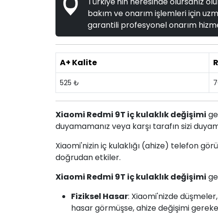
Türkiye'nin neresinde olursanız olun
bakım ve onarım işlemleri için uzma
garantili profesyonel onarım hizme
A+ Kalite
R
525 ₺
7
Xiaomi Redmi 9T iç kulaklık değişimi
ger
duyamamanız veya karşı tarafın sizi duyam
Xiaomi'nizin iç kulaklığı (ahize) telefon gör
doğrudan etkiler.
Xiaomi Redmi 9T iç kulaklık değişimi
ge
Fiziksel Hasar
: Xiaomi'nizde düşmeler,
hasar görmüşse, ahize değişimi gerekeb