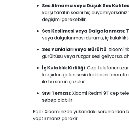
Ses Almama veya Düşük Ses Kalites
karşı tarafın sesini hiç duyamıyorsanız 
değişimi gerekebilir.
Ses Kesilmesi veya Dalgalanması
: 
veya dalgalanması durumu, iç kulaklıkta
Ses Yankıları veya Gürültü
: Xiaomi'n
gürültüsü veya rüzgar sesi geliyorsa, ahi
İç Kulaklık Kirliliği
: Cep telefonunuzun
karşıdan gelen sesin kalitesini önemli ö
ile bu sorun çözülür.
Sıvı Teması
: Xiaomi Redmi 9T cep tel
sebep olabilir.
Eğer Xiaomi'nizde yukarıdaki sorunlardan bi
yaptırmanız gerekir.