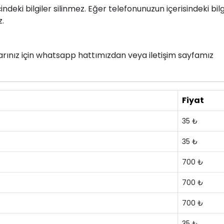
deki bilgiler silinmez. Eğer telefonunuzun içerisindeki bilg
z.
nlarınız için whatsapp hattımızdan veya iletişim sayfamız
Fiyat
35 ₺
35 ₺
700 ₺
700 ₺
700 ₺
35 ₺