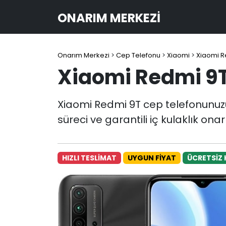
ONARIM MERKEZI
Onarım Merkezi
>
Cep Telefonu
>
Xiaomi
>
Xiaomi R
Xiaomi Redmi 9T 
Xiaomi Redmi 9T cep telefonunuzun
süreci ve garantili iç kulaklık ona
HIZLI TESLİMAT
UYGUN FİYAT
ÜCRETSİZ