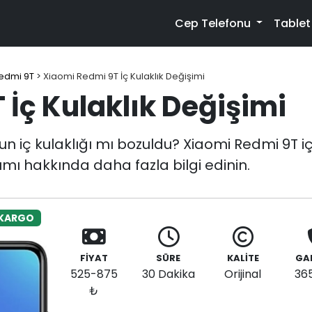
Cep Telefonu
Table
edmi 9T
>
Xiaomi Redmi 9T İç Kulaklık Değişimi
İç Kulaklık Değişimi
 iç kulaklığı mı bozuldu? Xiaomi Redmi 9T iç 
rımı hakkında daha fazla bilgi edinin.
 KARGO
FİYAT
SÜRE
KALİTE
GA
525-875
30 Dakika
Orijinal
36
₺