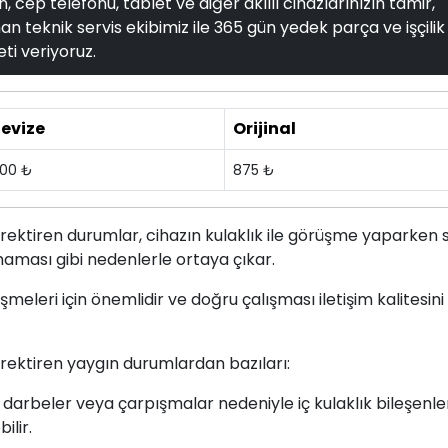
, cep telefonu, tablet ve diğer akıllı cihazlarınızın tamir,
n teknik servis ekibimiz ile 365 gün yedek parça ve işçilik
ti veriyoruz.
evize
Orijinal
00 ₺
875 ₺
ektiren durumlar, cihazın kulaklık ile görüşme yaparken s
aması gibi nedenlerle ortaya çıkar.
üşmeleri için önemlidir ve doğru çalışması iletişim kalitesini
rektiren yaygın durumlardan bazıları:
 darbeler veya çarpışmalar nedeniyle iç kulaklık bileşenle
ilir.