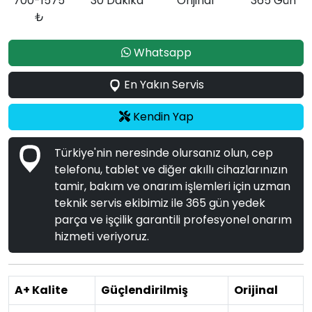
700-1575
30 Dakika
Orijinal
365 Gün
₺
Whatsapp
En Yakın Servis
Kendin Yap
Türkiye'nin neresinde olursanız olun, cep
telefonu, tablet ve diğer akıllı cihazlarınızın
tamir, bakım ve onarım işlemleri için uzman
teknik servis ekibimiz ile 365 gün yedek
parça ve işçilik garantili profesyonel onarım
hizmeti veriyoruz.
A+ Kalite
Güçlendirilmiş
Orijinal