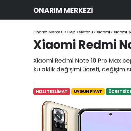
ONARIM MERKEZI
Onarım Merkezi
>
Cep Telefonu
>
Xiaomi
>
Xiaomi R
Xiaomi Redmi Not
Xiaomi Redmi Note 10 Pro Max cep
kulaklık değişimi ücreti, değişim s
HIZLI TESLİMAT
UYGUN FİYAT
ÜCRETSİZ