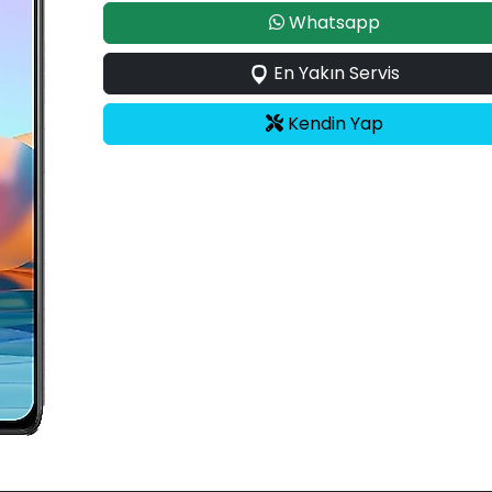
Whatsapp
En Yakın Servis
Kendin Yap