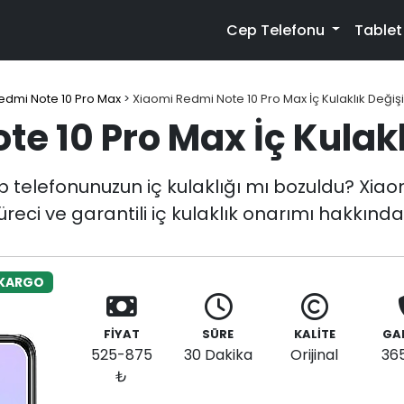
Cep Telefonu
Table
edmi Note 10 Pro Max
>
Xiaomi Redmi Note 10 Pro Max İç Kulaklık Değiş
e 10 Pro Max İç Kulak
 telefonunuzun iç kulaklığı mı bozuldu? Xiao
üreci ve garantili iç kulaklık onarımı hakkında
 KARGO
FİYAT
SÜRE
KALİTE
GA
525-875
30 Dakika
Orijinal
36
₺