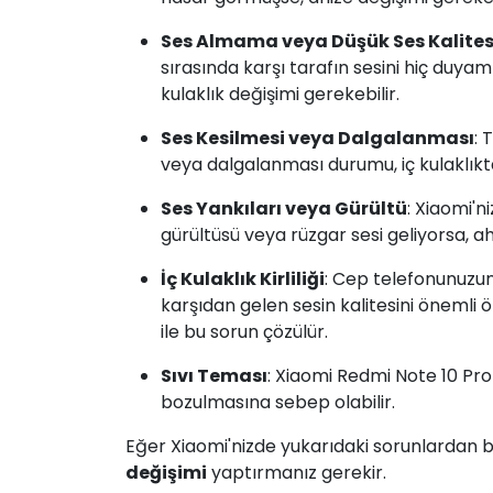
Ses Almama veya Düşük Ses Kalites
sırasında karşı tarafın sesini hiç duya
kulaklık değişimi gerekebilir.
Ses Kesilmesi veya Dalgalanması
: 
veya dalgalanması durumu, iç kulaklıkta
Ses Yankıları veya Gürültü
: Xiaomi'n
gürültüsü veya rüzgar sesi geliyorsa, ahi
İç Kulaklık Kirliliği
: Cep telefonunuzun
karşıdan gelen sesin kalitesini önemli ö
ile bu sorun çözülür.
Sıvı Teması
: Xiaomi Redmi Note 10 Pro
bozulmasına sebep olabilir.
Eğer Xiaomi'nizde yukarıdaki sorunlardan bi
değişimi
yaptırmanız gerekir.