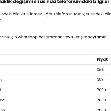
klık değişimi sırasında telefonumdaki bilgiler s
deki bilgiler silinmez. Eğer telefonunuzun içerisindeki bilg
z.
nlarınız için whatsapp hattımızdan veya iletişim sayfamız
Fiyat
35 ₺
mi
35 ₺
i
700 ₺
imi
700 ₺
imi
700 ₺