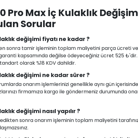
0 Pro Max İç Kulaklık Değişim
ulan Sorular
aklık değişimi fiyatı ne kadar ?
en sonra tamir işleminin toplam maliyetini parça ücreti ve i
uz garanti kapsamında değilse ödeyeceğiniz ücret 525 ₺'dir
 standart olarak %18 KDV dahildir.
aklık değişimi ne kadar sürer ?
larda onarım işlemlerinizi genellikle aynı gün içerisind
ihazlarınızı firmamıza kargo ile göndermeniz durumunda on
klık değişimi nasıl yapılır ?
celedikten sonra onarım işleminin toplam maliyetini tarafını
ılaşmazsınız.