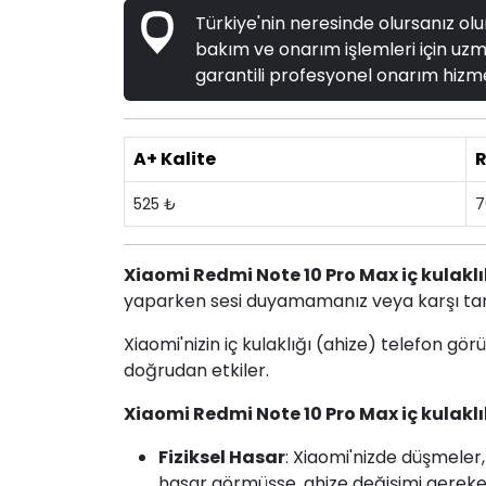
Türkiye'nin neresinde olursanız olun
bakım ve onarım işlemleri için uzma
garantili profesyonel onarım hizme
A+ Kalite
R
525 ₺
7
Xiaomi Redmi Note 10 Pro Max iç kulaklı
yaparken sesi duyamamanız veya karşı tara
Xiaomi'nizin iç kulaklığı (ahize) telefon gör
doğrudan etkiler.
Xiaomi Redmi Note 10 Pro Max iç kulaklı
Fiziksel Hasar
: Xiaomi'nizde düşmeler,
hasar görmüşse, ahize değişimi gerekeb